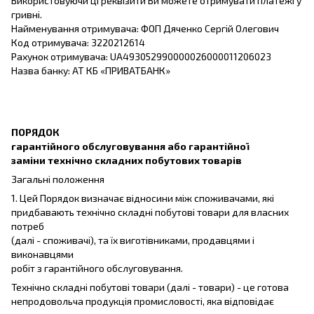
Використовуючи ці реквізити Ви можете отримувати платежі у
гривні.
Найменування отримувача: ФОП Дяченко Сергій Олегович
Код отримувача: 3220212614
Рахунок отримувача: UA493052990000026000011206023
Назва банку: АТ КБ «ПРИВАТБАНК»
ПОРЯДОК
гарантійного обслуговування або гарантійної
заміни технічно складних побутових товарів
Загальні положення
1. Цей Порядок визначає відносини між споживачами, які
придбавають технічно складні побутові товари для власних
потреб
(далі - споживачі), та їх виготівниками, продавцями і
виконавцями
робіт з гарантійного обслуговування.
Технічно складні побутові товари (далі - товари) - це готова
непродовольча продукція промисловості, яка відповідає