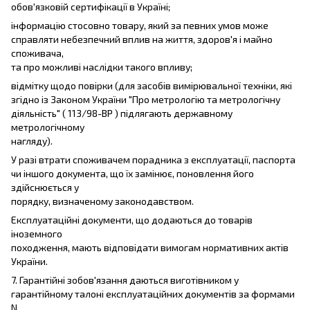
обов'язковій сертифікації в Україні;
інформацію стосовно товару, який за певних умов може
справляти небезпечний вплив на життя, здоров'я і майно
споживача,
та про можливі наслідки такого впливу;
відмітку щодо повірки (для засобів вимірювальної техніки, які
згідно із Законом України "Про метрологію та метрологічну
діяльність" ( 113/98-ВР ) підлягають державному
метрологічному
нагляду).
У разі втрати споживачем порадника з експлуатації, паспорта
чи іншого документа, що їх замінює, поновлення його
здійснюється у
порядку, визначеному законодавством.
Експлуатаційні документи, що додаються до товарів
іноземного
походження, мають відповідати вимогам нормативних актів
України.
7. Гарантійні зобов'язання даються виготівником у
гарантійному талоні експлуатаційних документів за формами
N