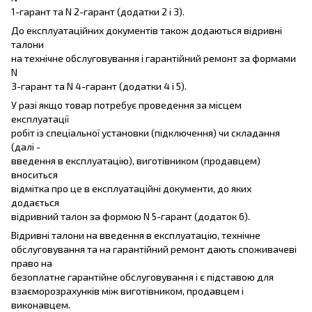
1-гарант та N 2-гарант (додатки 2 і 3).
До експлуатаційних документів також додаються відривні
талони
на технічне обслуговування і гарантійний ремонт за формами
N
3-гарант та N 4-гарант (додатки 4 і 5).
У разі якщо товар потребує проведення за місцем
експлуатації
робіт із спеціальної установки (підключення) чи складання
(далі -
введення в експлуатацію), виготівником (продавцем)
вноситься
відмітка про це в експлуатаційні документи, до яких
додається
відривний талон за формою N 5-гарант (додаток 6).
Відривні талони на введення в експлуатацію, технічне
обслуговування та на гарантійний ремонт дають споживачеві
право на
безоплатне гарантійне обслуговування і є підставою для
взаєморозрахунків між виготівником, продавцем і
виконавцем.