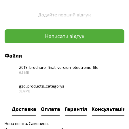
Додайте перший відгук
Написати відгук
Файли
2019_brochure_final_version_electronic_file
6.3 МБ
PDF
gzd_products_categorys
37.4 МБ
PDF
Доставка
Оплата
Гарантія
Консультація
Нова пошта. Самовивіз.