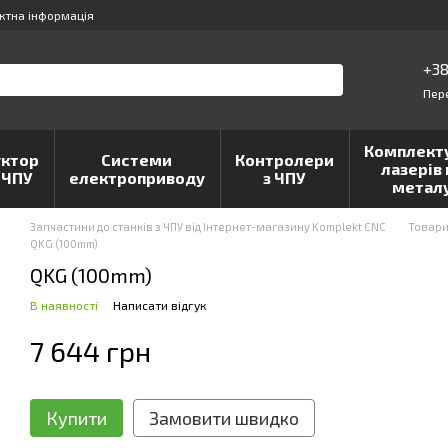
ктна інформація
+38
Пер
Комплект
ктор
Системи
Контролери
лазерів 
 ЧПУ
електроприводу
з ЧПУ
метал
Запчастини до станків з ЧПУ від Інтернет-магазину Komplekt CNC
Товар
QKG (100mm)
QKG (100mm)
В наявності
Написати відгук
7 644 грн
Купити
Замовити швидко