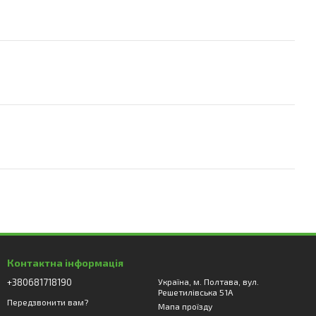
Контактна інформація
+380681718190
Україна, м. Полтава, вул.
Решетилівська 51А
Передзвонити вам?
Мапа проїзду