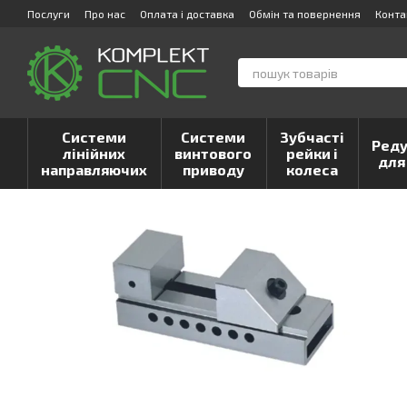
Перейти до основного контенту
Послуги
Про нас
Оплата і доставка
Обмін та повернення
Конта
Системи
Системи
Зубчасті
Реду
лінійних
винтового
рейки і
для
направляючих
приводу
колеса