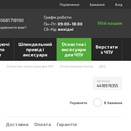
Порівняння
Бажання
Вхід
Графік роботи:
0681718190
Мій кошик
Пн–Пт:
09:00–18:00
едзвонити вам?
Сб–Нд:
вихідні
уючі
Шпиндельний
Оснастка і
Верстати
по
привід і
аксесуари
з ЧПУ
у
аксесуари
для ЧПУ
и
Оснастка і аксесуари для ЧПУ
Оснастка верстатна
QKG
Артикул
4418976355
Порівняти
В бажання
Доставка
Оплата
Гарантія