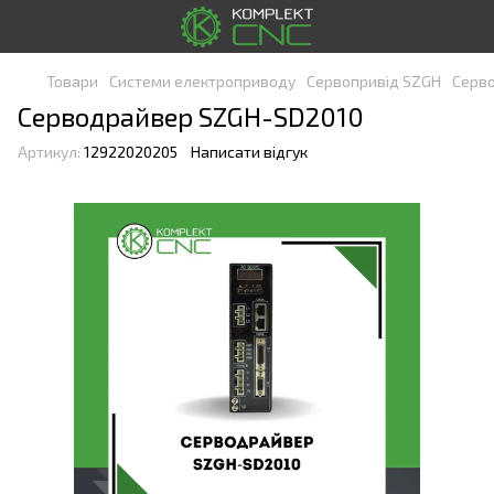
Товари
Системи електроприводу
Сервопривід SZGH
Серв
Серводрайвер SZGH-SD2010
Артикул:
12922020205
Написати відгук