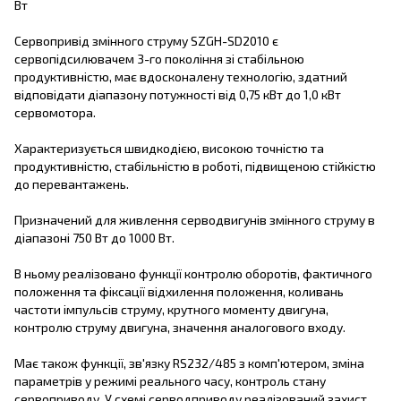
Вт
Сервопривід змінного струму SZGH-SD2010 є
сервопідсилювачем 3-го покоління зі стабільною
продуктивністю, має вдосконалену технологію, здатний
відповідати діапазону потужності від 0,75 кВт до 1,0 кВт
сервомотора.
Характеризується швидкодією, високою точністю та
продуктивністю, стабільністю в роботі, підвищеною стійкістю
до перевантажень.
Призначений
для живлення серводвигунів змінного струму в
діапазоні 750 Вт до 1000 Вт.
В ньому
реалізовано функції контролю оборотів, фактичного
положення та фіксації відхилення положення, коливань
частоти імпульсів струму, крутного моменту двигуна,
контролю струму двигуна, значення аналогового входу.
Має також
функції
,
зв'язку RS232/485 з комп'ютером, зміна
параметрів у режимі реального часу, контроль стану
сервоприводу. У схемі серводприводу реалізований захист