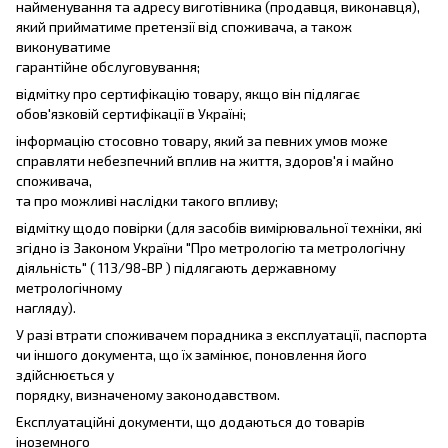
найменування та адресу виготівника (продавця, виконавця),
який прийматиме претензії від споживача, а також
виконуватиме
гарантійне обслуговування;
відмітку про сертифікацію товару, якщо він підлягає
обов'язковій сертифікації в Україні;
інформацію стосовно товару, який за певних умов може
справляти небезпечний вплив на життя, здоров'я і майно
споживача,
та про можливі наслідки такого впливу;
відмітку щодо повірки (для засобів вимірювальної техніки, які
згідно із Законом України "Про метрологію та метрологічну
діяльність" ( 113/98-ВР ) підлягають державному
метрологічному
нагляду).
У разі втрати споживачем порадника з експлуатації, паспорта
чи іншого документа, що їх замінює, поновлення його
здійснюється у
порядку, визначеному законодавством.
Експлуатаційні документи, що додаються до товарів
іноземного