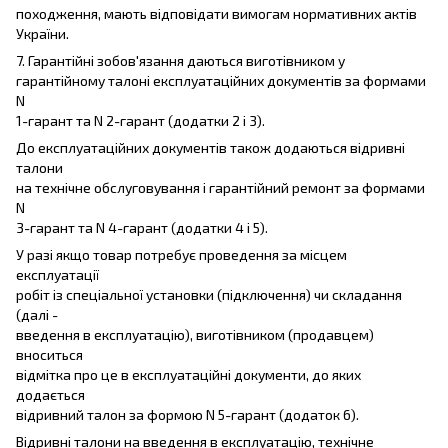
походження, мають відповідати вимогам нормативних актів
України.
7. Гарантійні зобов'язання даються виготівником у
гарантійному талоні експлуатаційних документів за формами
N
1-гарант та N 2-гарант (додатки 2 і 3).
До експлуатаційних документів також додаються відривні
талони
на технічне обслуговування і гарантійний ремонт за формами
N
3-гарант та N 4-гарант (додатки 4 і 5).
У разі якщо товар потребує проведення за місцем
експлуатації
робіт із спеціальної установки (підключення) чи складання
(далі -
введення в експлуатацію), виготівником (продавцем)
вноситься
відмітка про це в експлуатаційні документи, до яких
додається
відривний талон за формою N 5-гарант (додаток 6).
Відривні талони на введення в експлуатацію, технічне