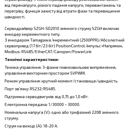
від перенапруги, різкого падіння напруги, перевантажень та
перегріву, функція захисту від втрати фази та перевищення
швидкості.
Серводрайвер SZGH-SD2010 змінного струму SZGH включає
енкодер інкрементного типу.
З енкодером Tamagawa: Інкрементний (2500PPR)/Абсолютний
сервопривід (17 біт/23 біт) PositionControl: Імпульс+Напрямок,
Modbus: RS485/EtherCAT/Canopen/PowerLink
Технічні характеристики:
Техніка управління: 3-фазне повнохвильове випрямлення,
управління векторним простором SVPWM.
Режим управління: крутний момент/становище/швидкість.
Порт зв'язку: RS232/RS485.
Підтримка серводвигунів: від 0,75 до 1,0 кВт.
Електронна передача: 1/30000 ~ 30000.
Номінальна напруга (V): одно або трифазний 220В змінного
струму.
Струм на виході (А): 18-20 A.