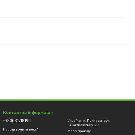
Контактна інформація
+380681718190
Україна, м. Полтава, вул.
Решетилівська 51А
Передзвонити вам?
Мапа проїзду