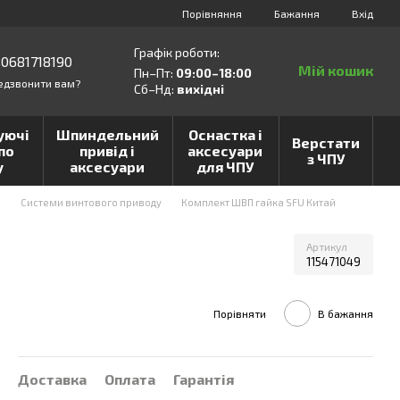
Порівняння
Бажання
Вхід
Графік роботи:
0681718190
Мій кошик
Пн–Пт:
09:00–18:00
едзвонити вам?
Сб–Нд:
вихідні
уючі
Шпиндельний
Оснастка і
Верстати
по
привід і
аксесуари
з ЧПУ
у
аксесуари
для ЧПУ
и
Системи винтового приводу
Комплект ШВП гайка SFU Китай
Артикул
115471049
Порівняти
В бажання
Доставка
Оплата
Гарантія