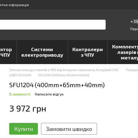
ктна інформація
+38
Пер
Комплект
ктор
Системи
Контролери
лазерів 
 ЧПУ
електроприводу
з ЧПУ
метал
Запчастини до станків з ЧПУ від Інтернет-магазину Komplekt CNC
Товар
ШВП SFU1204
SFU1204 (400mm+65mm+40mm)
SFU1204 (400mm+65mm+40mm)
В наявності
Написати відгук
3 972 грн
Купити
Замовити швидко