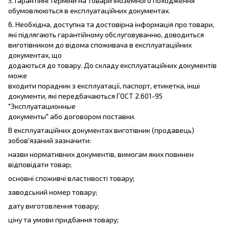
5. Гарантійні терміни на товари іноземного походження
обумовлюються в експлуатаційних документах.
6. Необхідна, доступна та достовірна інформація про товари,
які підлягають гарантійному обслуговуванню, доводиться
виготівником до відома споживача в експлуатаційних
документах, що
додаються до товару. До складу експлуатаційних документів
може
входити порадник з експлуатації, паспорт, етикетка, інші
документи, які передбачаються ГОСТ 2.601-95
"Эксплуатационные
документы" або договором поставки.
В експлуатаційних документах виготівник (продавець)
зобов'язаний зазначити:
назви нормативних документів, вимогам яких повинен
відповідати товар;
основні споживчі властивості товару;
заводський номер товару;
дату виготовлення товару;
ціну та умови придбання товару;