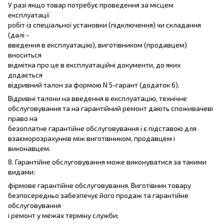
У разі якщо товар потребує проведення за місцем
експлуатації
робіт із спеціальної установки (підключення) чи складання
(далі -
введення в експлуатацію), виготівником (продавцем)
вноситься
відмітка про це в експлуатаційні документи, до яких
додається
відривний талон за формою N 5-гарант (додаток 6).
Відривні талони на введення в експлуатацію, технічне
обслуговування та на гарантійний ремонт дають споживачеві
право на
безоплатне гарантійне обслуговування і є підставою для
взаєморозрахунків між виготівником, продавцем і
виконавцем.
8. Гарантійне обслуговування може виконуватися за такими
видами:
фірмове гарантійне обслуговування. Виготівник товару
безпосередньо забезпечує його продаж та гарантійне
обслуговування
і ремонт у межах терміну служби;