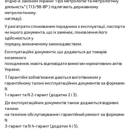
згідно із Законом України "Про метрологію та метрологічну
діяльність" ( 113/98-ВР ) підлягають державному
метрологічному
нагляду).
У разі втрати споживачем порадника з експлуатації, паспорта
чи іншого документа, що їх замінює, поновлення його
здійснюється у
порядку, визначеному законодавством.
Експлуатаційні документи, що додаються до товарів
іноземного
походження, мають відповідати вимогам нормативних актів
України.
7. Гарантійні зобов'язання даються виготівником у
гарантійному талоні експлуатаційних документів за формами
N
1-гарант та N 2-гарант (додатки 2 і 3).
До експлуатаційних документів також додаються відривні
талони
на технічне обслуговування і гарантійний ремонт за формами
N
3-гарант та N 4-гарант (додатки 4 і 5).