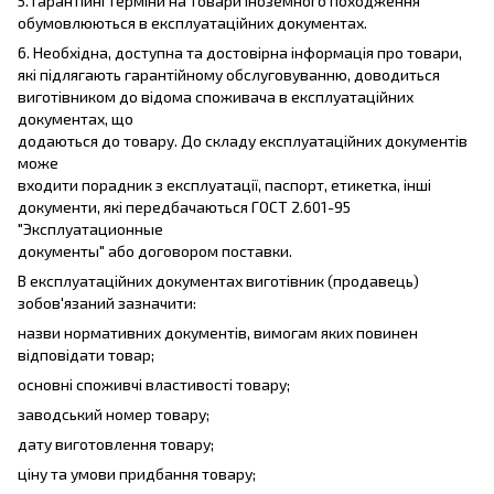
5. Гарантійні терміни на товари іноземного походження
обумовлюються в експлуатаційних документах.
6. Необхідна, доступна та достовірна інформація про товари,
які підлягають гарантійному обслуговуванню, доводиться
виготівником до відома споживача в експлуатаційних
документах, що
додаються до товару. До складу експлуатаційних документів
може
входити порадник з експлуатації, паспорт, етикетка, інші
документи, які передбачаються ГОСТ 2.601-95
"Эксплуатационные
документы" або договором поставки.
В експлуатаційних документах виготівник (продавець)
зобов'язаний зазначити:
назви нормативних документів, вимогам яких повинен
відповідати товар;
основні споживчі властивості товару;
заводський номер товару;
дату виготовлення товару;
ціну та умови придбання товару;