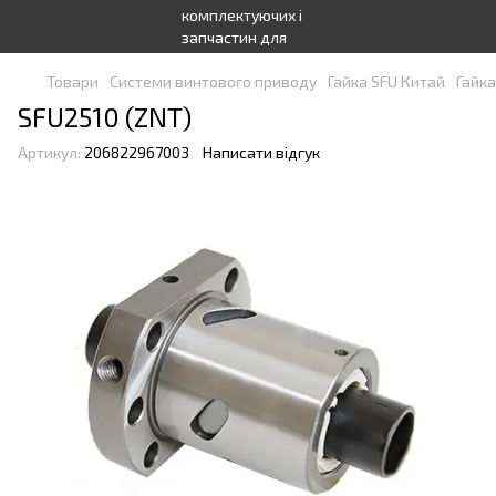
Товари
Системи винтового приводу
Гайка SFU Китай
Гайк
SFU2510 (ZNT)
Артикул:
206822967003
Написати відгук