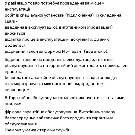
У разі якщо товар потребує проведення за місцем
експлуатації
робіт із спеціальної установки (підключення) чи складання
(далі -
введення в експлуатацію), виготівником (продавцем)
вноситься
відмітка про це в експлуатаційні документи, до яких
додається
відривний талон за формою N 5-гарант (додаток 6).
Відривні талони на введення в експлуатацію, технічне
обслуговування та на гарантійний ремонт дають споживачеві
право на
безоплатне гарантійне обслуговування і є підставою для
взаєморозрахунків між виготівником, продавцем і
виконавцем.
8. Гарантійне обслуговування може виконуватися за такими
видами:
фірмове гарантійне обслуговування. Виготівник товару
безпосередньо забезпечує його продаж та гарантійне
обслуговування
і ремонт у межах терміну служби;