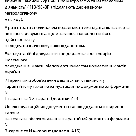
згідно із Законом України "Про метрологію та метрологічну
діяльність" ( 113/98-ВР ) підлягають державному
метрологічному
нагляду).
У разі втрати споживачем порадника з експлуатації, паспорта
чи іншого документа, що їх замінює, поновлення його
здійснюється у
порядку, визначеному законодавством.
Експлуатаційні документи, що додаються до товарів
іноземного
походження, мають відповідати вимогам нормативних актів
України.
7. Гарантійні зобов'язання даються виготівником у
гарантійному талоні експлуатаційних документів за формами
N
1-гарант та N 2-гарант (додатки 2 і 3).
До експлуатаційних документів також додаються відривні
талони
на технічне обслуговування і гарантійний ремонт за формами
N
3-гарант та N 4-гарант (додатки 4 і 5).