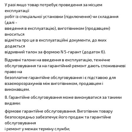
У разі якщо товар потребує проведення за місцем
експлуатації
робіт із спеціальної установки (підключення) чи складання
(далі -
введення в експлуатацію), виготівником (продавцем)
вноситься
відмітка про це в експлуатаційні документи, до яких
додається
відривний талон за формою N 5-гарант (додаток 6).
Відривні талони на введення в експлуатацію, технічне
обслуговування та на гарантійний ремонт дають споживачеві
право на
безоплатне гарантійне обслуговування і є підставою для
взаєморозрахунків між виготівником, продавцем і
виконавцем.
8. Гарантійне обслуговування може виконуватися за такими
видами:
фірмове гарантійне обслуговування. Виготівник товару
безпосередньо забезпечує його продаж та гарантійне
обслуговування
і ремонт у межах терміну служби;