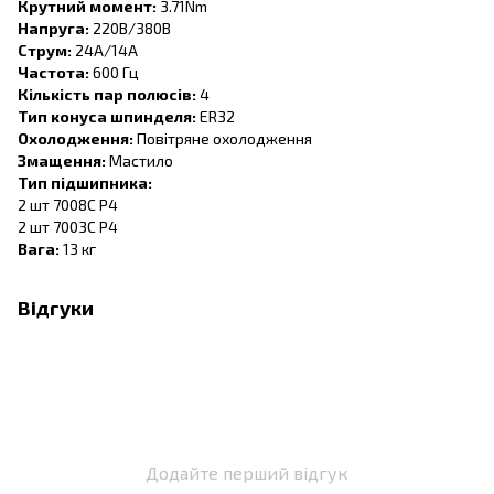
Крутний момент:
3.71Nm
Напруга:
220В/380В
Струм:
24А/14А
Частота:
600 Гц
Кількість пар полюсів:
4
Тип конуса шпинделя:
ER32
Охолодження:
Повітряне охолодження
Змащення:
Мастило
Тип підшипника:
2 шт 7008C P4
2 шт 7003С P4
Вага:
13 кг
Відгуки
Додайте перший відгук