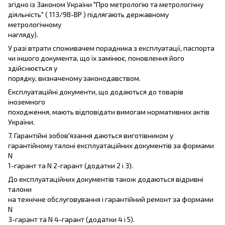
згідно із Законом України "Про метрологію та метрологічну
діяльність" ( 113/98-ВР ) підлягають державному
метрологічному
нагляду).
У разі втрати споживачем порадника з експлуатації, паспорта
чи іншого документа, що їх замінює, поновлення його
здійснюється у
порядку, визначеному законодавством.
Експлуатаційні документи, що додаються до товарів
іноземного
походження, мають відповідати вимогам нормативних актів
України.
7. Гарантійні зобов'язання даються виготівником у
гарантійному талоні експлуатаційних документів за формами
N
1-гарант та N 2-гарант (додатки 2 і 3).
До експлуатаційних документів також додаються відривні
талони
на технічне обслуговування і гарантійний ремонт за формами
N
3-гарант та N 4-гарант (додатки 4 і 5).