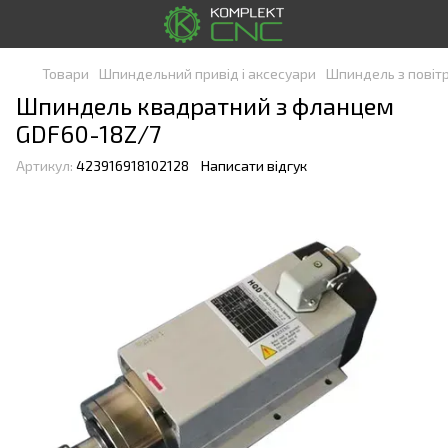
Товари
Шпиндельний привід і аксесуари
Шпиндель з пові
Шпиндель квадратний з фланцем
GDF60-18Z/7
Артикул:
423916918102128
Написати відгук