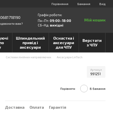
Порівняння
Бажання
Вхід
Графік роботи:
0681718190
Мій кошик
Пн–Пт:
09:00–18:00
едзвонити вам?
Сб–Нд:
вихідні
уючі
Шпиндельний
Оснастка і
Верстати
по
привід і
аксесуари
з ЧПУ
у
аксесуари
для ЧПУ
и
Системи лінійних направляючих
Аксесуари LinTech
Артикул
991251
Порівняти
В бажання
Доставка
Оплата
Гарантія