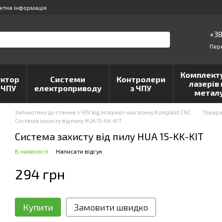
ктна інформація
+38
Пер
Комплект
ктор
Системи
Контролери
лазерів 
 ЧПУ
електроприводу
з ЧПУ
метал
Запчастини до станків з ЧПУ від Інтернет-магазину Komplekt CNC
Товар
Система захисту від пилу HUA 15-KK-KIT
Система захисту від пилу HUA 15-KK-KIT
В наявності
Написати відгук
294 грн
Купити
Замовити швидко