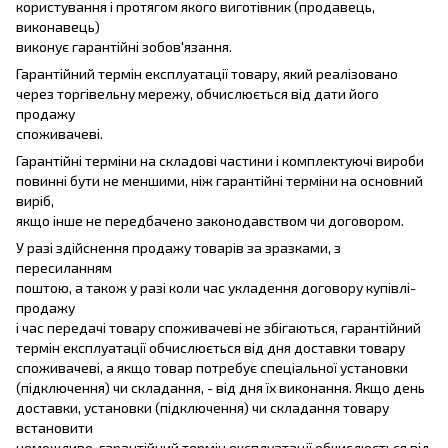
користування і протягом якого виготівник (продавець,
виконавець)
виконує гарантійні зобов'язання.
Гарантійний термін експлуатації товару, який реалізовано
через торгівельну мережу, обчислюється від дати його
продажу
споживачеві.
Гарантійні терміни на складові частини і комплектуючі вироби
повинні бути не меншими, ніж гарантійні терміни на основний
виріб,
якщо інше не передбачено законодавством чи договором.
У разі здійснення продажу товарів за зразками, з
пересиланням
поштою, а також у разі коли час укладення договору купівлі-
продажу
і час передачі товару споживачеві не збігаються, гарантійний
термін експлуатації обчислюється від дня доставки товару
споживачеві, а якщо товар потребує спеціальної установки
(підключення) чи складання, - від дня їх виконання. Якщо день
доставки, установки (підключення) чи складання товару
встановити
неможливо, гарантійний термін експлуатації обчислюється від