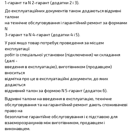
1-гарант та N 2-гарант (додатки 2 і 3).
До експлуатаційних документів також додаються відривні
талони
на технічне обслуговування і гарантійний ремонт за формами
N
3-гарант та N 4-гарант (додатки 4 і 5).
У разі якщо товар потребує проведення за місцем
експлуатації
робіт із спеціальної установки (підключення) чи складання
(далі -
введення в експлуатацію), виготівником (продавцем)
вноситься
відмітка про це в експлуатаційні документи, до яких
додається
відривний талон за формою N 5-гарант (додаток 6).
Відривні талони на введення в експлуатацію, технічне
обслуговування та на гарантійний ремонт дають споживачеві
право на
безоплатне гарантійне обслуговування і є підставою для
взаєморозрахунків між виготівником, продавцем і
виконавцем.