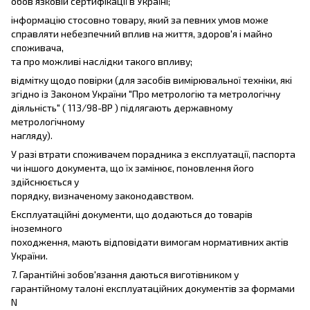
обов'язковій сертифікації в Україні;
інформацію стосовно товару, який за певних умов може
справляти небезпечний вплив на життя, здоров'я і майно
споживача,
та про можливі наслідки такого впливу;
відмітку щодо повірки (для засобів вимірювальної техніки, які
згідно із Законом України "Про метрологію та метрологічну
діяльність" ( 113/98-ВР ) підлягають державному
метрологічному
нагляду).
У разі втрати споживачем порадника з експлуатації, паспорта
чи іншого документа, що їх замінює, поновлення його
здійснюється у
порядку, визначеному законодавством.
Експлуатаційні документи, що додаються до товарів
іноземного
походження, мають відповідати вимогам нормативних актів
України.
7. Гарантійні зобов'язання даються виготівником у
гарантійному талоні експлуатаційних документів за формами
N