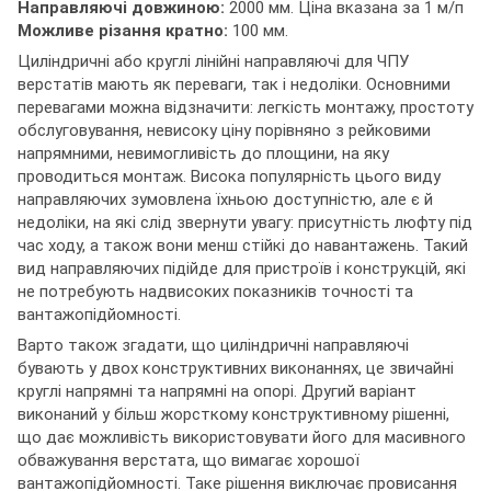
Направляючі довжиною:
2000 мм.
Ціна вказана за 1 м/п
Можливе різання кратно:
100 мм.
Циліндричні або круглі лінійні направляючі для ЧПУ
верстатів мають як переваги, так і недоліки. Основними
перевагами можна відзначити: легкість монтажу, простоту
обслуговування, невисоку ціну порівняно з рейковими
напрямними, невимогливість до площини, на яку
проводиться монтаж. Висока популярність цього виду
направляючих зумовлена їхньою доступністю, але є й
недоліки, на які слід звернути увагу: присутність люфту під
час ходу, а також вони менш стійкі до навантажень. Такий
вид направляючих підійде для пристроїв і конструкцій, які
не потребують надвисоких показників точності та
вантажопідйомності.
Варто також згадати, що циліндричні направляючі
бувають у двох конструктивних виконаннях, це звичайні
круглі напрямні та напрямні на опорі. Другий варіант
виконаний у більш жорсткому конструктивному рішенні,
що дає можливість використовувати його для масивного
обважування верстата, що вимагає хорошої
вантажопідйомності. Таке рішення виключає провисання