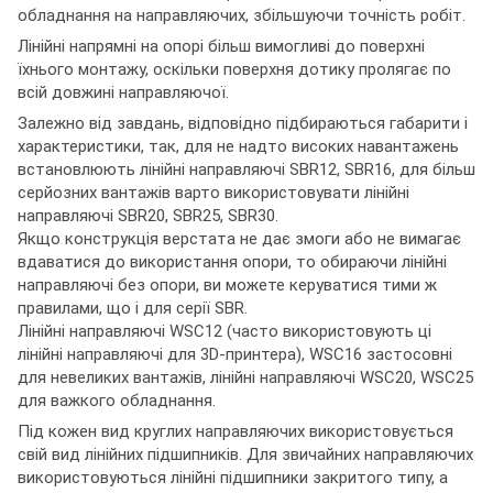
обладнання на направляючих, збільшуючи точність робіт.
Лінійні напрямні на опорі більш вимогливі до поверхні
їхнього монтажу, оскільки поверхня дотику пролягає по
всій довжині направляючої.
Залежно від завдань, відповідно підбираються габарити і
характеристики, так, для не надто високих навантажень
встановлюють лінійні направляючі SBR12, SBR16, для більш
серйозних вантажів варто використовувати лінійні
направляючі SBR20, SBR25, SBR30.
Якщо конструкція верстата не дає змоги або не вимагає
вдаватися до використання опори, то обираючи лінійні
направляючі без опори, ви можете керуватися тими ж
правилами, що і для серії SBR.
Лінійні направляючі WSC12 (часто використовують ці
лінійні направляючі для 3D-принтера), WSC16 застосовні
для невеликих вантажів, лінійні направляючі WSC20, WSC25
для важкого обладнання.
Під кожен вид круглих направляючих використовується
свій вид лінійних підшипників. Для звичайних направляючих
використовуються лінійні підшипники закритого типу, а