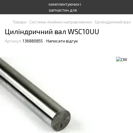
Товари
Системи лінійних направляючих
Циліндричний вал
Циліндричний вал WSC10UU
Артикул:
136880855
Написати відгук