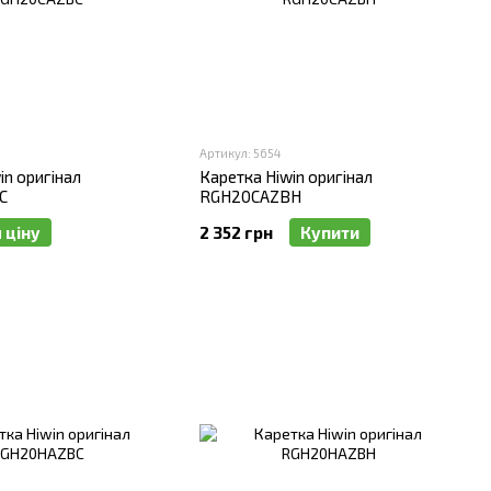
Артикул: 5654
in оригінал
Каретка Hiwin оригінал
C
RGH20CAZBH
 ціну
2 352 грн
Купити