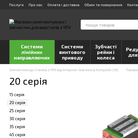
Перейти до основного контенту
Послуги
Про нас
Оплата і доставка
Обмін та повернення
Конта
Системи
Системи
Зубчасті
Реду
лінійних
винтового
рейки і
для
направляючих
приводу
колеса
Запчастини до станків з ЧПУ від Інтернет-магазину Komplekt CNC
Товар
20 серія
15 серія
20 серія
25 серія
30 серія
35 серія
45 серія