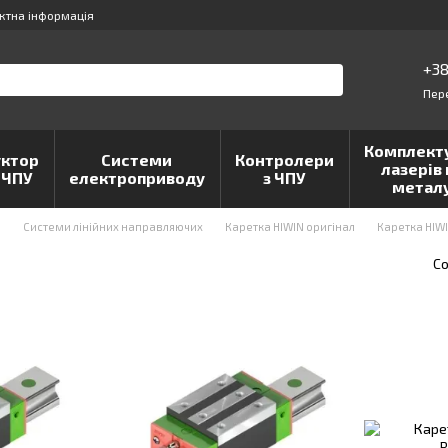
ктна інформація
+38
Пер
Комплект
ктор
Системи
Контролери
лазерів 
 ЧПУ
електроприводу
з ЧПУ
метал
и
Системи лінійних направляючих
Каретка HIWIN оригінал
Каретка HIWI
Со