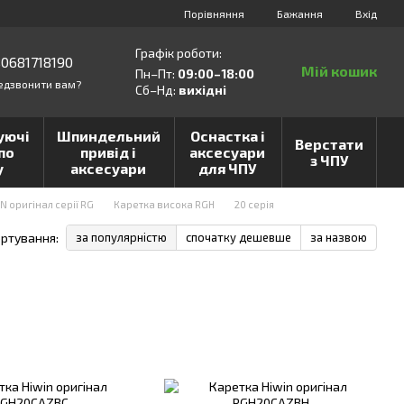
Порівняння
Бажання
Вхід
Графік роботи:
0681718190
Мій кошик
Пн–Пт:
09:00–18:00
едзвонити вам?
Сб–Нд:
вихідні
уючі
Шпиндельний
Оснастка і
Верстати
по
привід і
аксесуари
з ЧПУ
у
аксесуари
для ЧПУ
N оригінал серії RG
Каретка висока RGH
20 серія
ртування:
за популярністю
спочатку дешевше
за назвою