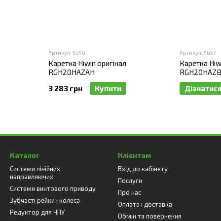
Артикул: 5656
Артикул: 5657
Каретка Hiwin оригінал
Каретка Hiw
RGH20HAZAH
RGH20HAZB
3 283 грн
Купити
Дізнатися
Каталог
Клієнтам
Системи лінійних
Вхід до кабінету
направляючих
Послуги
Системи винтового приводу
Про нас
Зубчасті рейки і колеса
Оплата і доставка
Редуктор для ЧПУ
Обмін та повернення