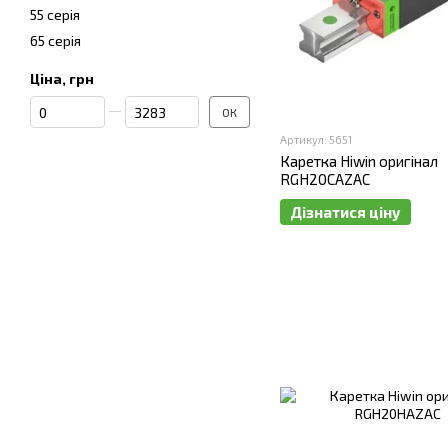
55 серія
65 серія
Ціна, грн
Від Ціна, грн
До Ціна, грн
ОК
Артикул: 5651
Каретка Hiwin оригінал
RGH20CAZAC
Дізнатися ціну