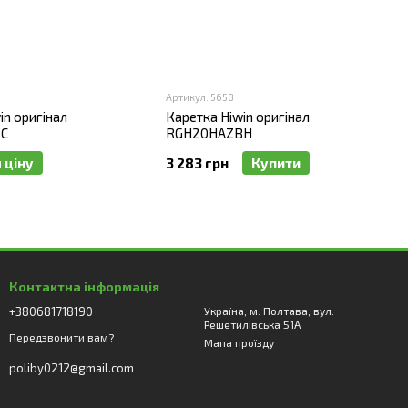
Артикул: 5658
in оригінал
Каретка Hiwin оригінал
C
RGH20HAZBH
 ціну
3 283 грн
Купити
Контактна інформація
+380681718190
Україна, м. Полтава, вул.
Решетилівська 51А
Передзвонити вам?
Мапа проїзду
poliby0212@gmail.com