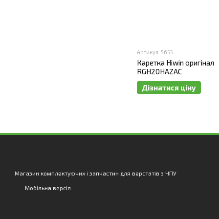
Артикул: 5655
Каретка Hiwin оригінал
RGH20HAZAC
Дізнатися ціну
Магазин комплектуючих і запчастин для верстатів з ЧПУ
Мобільна версія