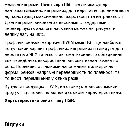
Рейкові напрямні
Hiwin серії HG
– це лінійка супер-
вантажопідйомних напрямних, для верстатів, що вимагають
від конструкції максимальної жорсткості та витривалості.
Дані напрямні виконані за високими стандартами і
перевершують аналоги наскільки можна витримувати
велику вагу на 30%.
Профільні рейкові напрямні
HIWIN серії HG
– це найбільш
популярний варіант профільних напрямних і підійдуть для
верстатів з ЧПУ та іншого автоматизованого обладнання,
яке передбачає використання високих навантажень по
осях. Порівняно з лінійними напрямними циліндричної
форми, рейкові напрямні перевершують по плавності та
точності переміщення у кілька разів.
Купуючи продукцію HIWIN, ви отримуєте високоякісний
продукт, що повністю відповідає своїм характеристикам.
Характеристика рейок типу HGR:
Відгуки