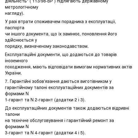
діяльність" ( 113/98-ВР ) підлягають державному
метрологічному
нагляду).
У разі втрати споживачем порадника з експлуатації,
паспорта
чи іншого документа, що їх замінює, поновлення його
здійснюється у
порядку, визначеному законодавством.
Експлуатаційні документи, що додаються до товарів
іноземного
походження, мають відповідати вимогам нормативних актів
України.
7. Гарантійні зобов'язання даються виготівником у
гарантійному талоні експлуатаційних документів за
формами N
1-гарант та N 2-гарант (додатки 2 і 3).
До експлуатаційних документів також додаються відривні
талони
на технічне обслуговування і гарантійний ремонт за
формами N
3-гарант та N 4-гарант (додатки 4 і 5).