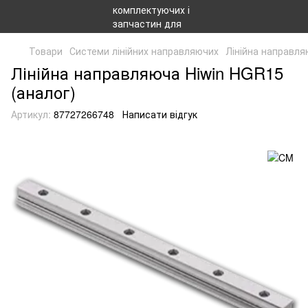
Товари
Системи лінійних направляючих
Лінійна направля
Лінійна направляюча Hiwin HGR15
(аналог)
Артикул:
87727266748
Написати відгук