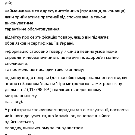
дій;
найменування та адресу виготівника (продавця, виконавця),
який прийматиме претензії від споживача, а також
виконуватиме
гарантійне обслуговування;
відмітку про сертифікацію товару, якщо він підлягає
обов'язковій сертифікації в Україні;
інформацію стосовно товару, який за певних умов може
справляти небезпечний вплив на життя, здоров'я і майно
споживача,
та про можливі наслідки такого впливу;
відмітку щодо повірки (для засобів вимірювальної техніки, які
згідно із Законом України "Про метрологію та метрологічну
діяльність" ( 113/98-ВР ) підлягають державному
метрологічному
нагляду).
У разі втрати споживачем порадника з експлуатації, паспорта
чи іншого документа, що їх замінює, поновлення його
здійснюється у
порядку, визначеному законодавством.