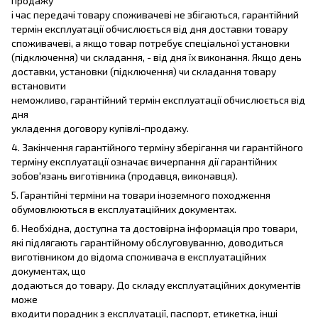
продажу
і час передачі товару споживачеві не збігаються, гарантійний
термін експлуатації обчислюється від дня доставки товару
споживачеві, а якщо товар потребує спеціальної установки
(підключення) чи складання, - від дня їх виконання. Якщо день
доставки, установки (підключення) чи складання товару
встановити
неможливо, гарантійний термін експлуатації обчислюється від
дня
укладення договору купівлі-продажу.
4. Закінчення гарантійного терміну зберігання чи гарантійного
терміну експлуатації означає вичерпання дії гарантійних
зобов'язань виготівника (продавця, виконавця).
5. Гарантійні терміни на товари іноземного походження
обумовлюються в експлуатаційних документах.
6. Необхідна, доступна та достовірна інформація про товари,
які підлягають гарантійному обслуговуванню, доводиться
виготівником до відома споживача в експлуатаційних
документах, що
додаються до товару. До складу експлуатаційних документів
може
входити порадник з експлуатації, паспорт, етикетка, інші