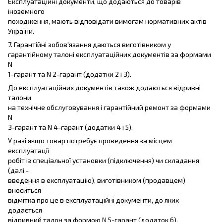
Експлуатаційні документи, що додаються до товарів
іноземного
походження, мають відповідати вимогам нормативних актів
України.
7. Гарантійні зобов'язання даються виготівником у
гарантійному талоні експлуатаційних документів за формами
N
1-гарант та N 2-гарант (додатки 2 і 3).
До експлуатаційних документів також додаються відривні
талони
на технічне обслуговування і гарантійний ремонт за формами
N
3-гарант та N 4-гарант (додатки 4 і 5).
У разі якщо товар потребує проведення за місцем
експлуатації
робіт із спеціальної установки (підключення) чи складання
(далі -
введення в експлуатацію), виготівником (продавцем)
вноситься
відмітка про це в експлуатаційні документи, до яких
додається
відривний талон за формою N 5-гарант (додаток 6).