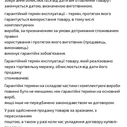
зберігання обчислюється від дати виготовлення товару і
закінчується датою, визначеною виготівником;
гарантійний термін експлуатації - термін, протягом якого
гарантується використання товару, в тому числі
комплектуючих
виробів, за призначенням за умови дотримання споживачем
правил
користування і протягом якого виготівник (продавець,
виконавець)
виконує гарантійні зобов'язання.
Гарантійний термін експлуатації товару, який реалізовано
через торгівельну мережу, обчислюється від дати його
продажу
споживачеві.
Гарантійні терміни на складові частини і комплектуючі вироби
повинні бути не меншими, ніж гарантійні терміни на основний
виріб,
якщо інше не передбачено законодавством чи договором.
У разі здійснення продажу товарів за зразками, з
пересиланням
поштою, а також у разі коли час укладення договору купівлі-