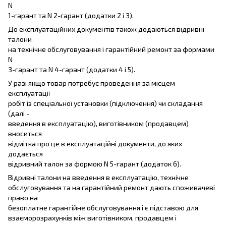
N
1-гарант та N 2-гарант (додатки 2 і 3).
До експлуатаційних документів також додаються відривні
талони
на технічне обслуговування і гарантійний ремонт за формами
N
3-гарант та N 4-гарант (додатки 4 і 5).
У разі якщо товар потребує проведення за місцем
експлуатації
робіт із спеціальної установки (підключення) чи складання
(далі -
введення в експлуатацію), виготівником (продавцем)
вноситься
відмітка про це в експлуатаційні документи, до яких
додається
відривний талон за формою N 5-гарант (додаток 6).
Відривні талони на введення в експлуатацію, технічне
обслуговування та на гарантійний ремонт дають споживачеві
право на
безоплатне гарантійне обслуговування і є підставою для
взаєморозрахунків між виготівником, продавцем і