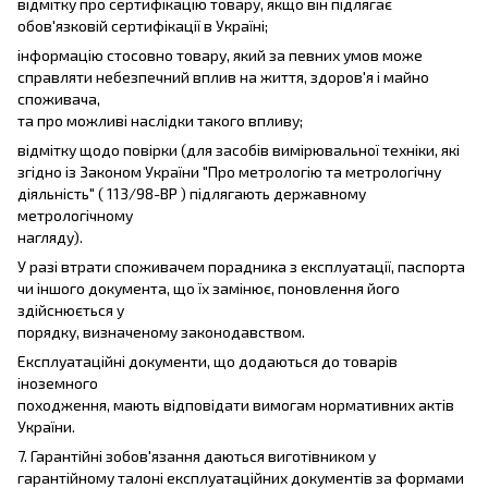
відмітку про сертифікацію товару, якщо він підлягає
обов'язковій сертифікації в Україні;
інформацію стосовно товару, який за певних умов може
справляти небезпечний вплив на життя, здоров'я і майно
споживача,
та про можливі наслідки такого впливу;
відмітку щодо повірки (для засобів вимірювальної техніки, які
згідно із Законом України "Про метрологію та метрологічну
діяльність" ( 113/98-ВР ) підлягають державному
метрологічному
нагляду).
У разі втрати споживачем порадника з експлуатації, паспорта
чи іншого документа, що їх замінює, поновлення його
здійснюється у
порядку, визначеному законодавством.
Експлуатаційні документи, що додаються до товарів
іноземного
походження, мають відповідати вимогам нормативних актів
України.
7. Гарантійні зобов'язання даються виготівником у
гарантійному талоні експлуатаційних документів за формами