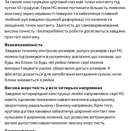
За своєю конструкцією круговий паз має точки контакту під
кутом 45 градусів. Серія HG може поглинати більшість помилок
монтажу через нерівності поверхні та забезпечує плавний
лінійний рух завдяки пружній деформації тіл кочення та
зміщенню точок контакту. Здатність до самовирівнювання,
висока точність і безперебійність роботи досягаються завдяки
простоті монтажу.
Взаємозамінність
Завдяки точному контролю розмірів, допуск розмірів серії HG
можна підтримувати в розумному діапазоні, що означає, що
будь-які блоки та будь-які рейки певної серії можна
використовувати разом, зберігаючи допуск розмірів. А
фіксатор додається для запобігання випадання кульок, коли
блоки знімаються з рейки.
Висока жорсткість у всіх чотирьох напрямках
Завдяки чотирирядній конструкції лінійні направляючі серії HG
мають однакові показники навантаження в радіальному,
зворотному радіальному і бічному напрямках. Крім того,
кругова дугова канавка забезпечує широкий контакт між
кульками й доріжкою кочення, що дозволяє витримувати
великі допустимі навантаження і високу жорсткість.
Застосування: