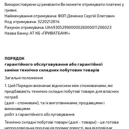
Використовуючи ці реквізити Ви можете отримувати платежі у
гривні.
Найменування отримувача: ФОП Дяченко Сергій Олегович
Код отримувача: 3220212614
Рахунок отримувача: UA493052990000026000011206023
Назва банку: АТ КБ «ПРИВАТБАНК»
ПОРЯДОК
гарантійного обслуговування або гарантійної
заміни технічно складних побутових товарів
Загальні положення
1. Цей Порядок визначає відносини між споживачами, які
придбавають технічно складні побутові товари для власних
потреб
(далі - споживачі), та їх виготівниками, продавцями і
виконавцями
робіт з гарантійного обслуговування.
Технічно складні побутові товари (далі - товари) - це готова
непродовольча продукція промисловості, яка відповідає