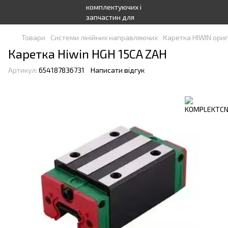
Товари
Системи лінійних направляючих
Каретка HIWIN ориг
Каретка Hiwin HGH 15CA ZAH
Артикул:
654187836731
Написати відгук