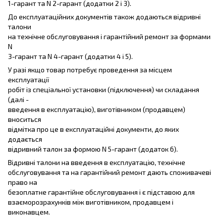
1-гарант та N 2-гарант (додатки 2 і 3).
До експлуатаційних документів також додаються відривні
талони
на технічне обслуговування і гарантійний ремонт за формами
N
3-гарант та N 4-гарант (додатки 4 і 5).
У разі якщо товар потребує проведення за місцем
експлуатації
робіт із спеціальної установки (підключення) чи складання
(далі -
введення в експлуатацію), виготівником (продавцем)
вноситься
відмітка про це в експлуатаційні документи, до яких
додається
відривний талон за формою N 5-гарант (додаток 6).
Відривні талони на введення в експлуатацію, технічне
обслуговування та на гарантійний ремонт дають споживачеві
право на
безоплатне гарантійне обслуговування і є підставою для
взаєморозрахунків між виготівником, продавцем і
виконавцем.