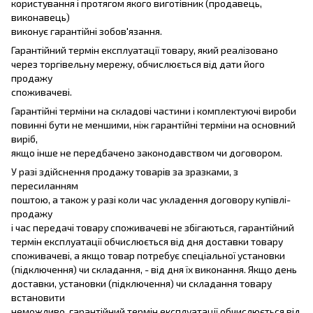
користування і протягом якого виготівник (продавець,
виконавець)
виконує гарантійні зобов'язання.
Гарантійний термін експлуатації товару, який реалізовано
через торгівельну мережу, обчислюється від дати його
продажу
споживачеві.
Гарантійні терміни на складові частини і комплектуючі вироби
повинні бути не меншими, ніж гарантійні терміни на основний
виріб,
якщо інше не передбачено законодавством чи договором.
У разі здійснення продажу товарів за зразками, з
пересиланням
поштою, а також у разі коли час укладення договору купівлі-
продажу
і час передачі товару споживачеві не збігаються, гарантійний
термін експлуатації обчислюється від дня доставки товару
споживачеві, а якщо товар потребує спеціальної установки
(підключення) чи складання, - від дня їх виконання. Якщо день
доставки, установки (підключення) чи складання товару
встановити
неможливо, гарантійний термін експлуатації обчислюється від