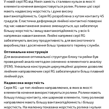
У новій серії RG від Hiwin замість сталевих кульок в якості
елемента кочення використовується ролик. Ролики цієї серії
мають надвисоку жорсткість і дуже високу
вантажопідйомність. Серія RG розроблена з кутом контакту 45
градусів. Еластична деформація лінійної контактної поверхні
під час навантаження значно зменшується, що забезпечує
більшу жорсткість і вищу вантажопідйомність у всіх 4
напрямках навантаження. Лінійні напрямні серії RG
забезпечують високу продуктивність для високоточного
виробництва і досягнення більш тривалого терміну служби.
Оптимальна конструкція
Для визначення оптимальної структури блоку та рейки був
проведений аналіз методом скінченно-елементного аналізу
(FEM). Унікальна конструкція циркуляційної доріжки дозволяє
лінійним направляючим серії RG забезпечувати більш плавний
лінійний рух.
Надвисока жорсткість
Серія RG - це тип лінійних направляючих, в яких в якості
елементів кочення використовуються ролики. Ролики мають
більшу площу контакту, ніж шарикові елементи, тому роликові
направляючі мають більшу вантажопідйомність і більшу
жорсткість. На малюнку показана жорсткість ролика і кульки