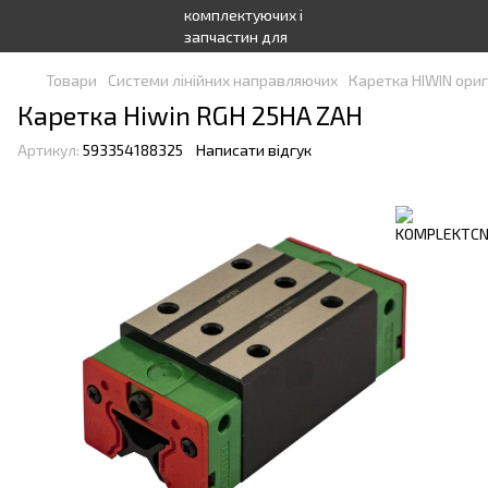
Товари
Системи лінійних направляючих
Каретка HIWIN ориг
Каретка Hiwin RGH 25HA ZAH
Артикул:
593354188325
Написати відгук