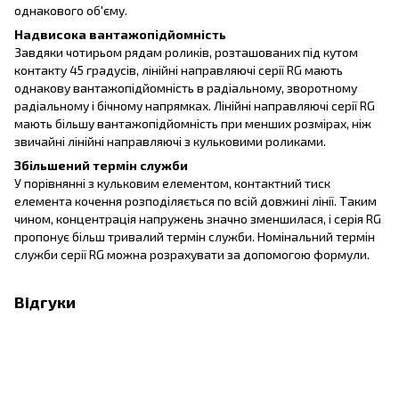
однакового об'єму.
Надвисока вантажопідйомність
Завдяки чотирьом рядам роликів, розташованих під кутом
контакту 45 градусів, лінійні направляючі серії RG мають
однакову вантажопідйомність в радіальному, зворотному
радіальному і бічному напрямках. Лінійні направляючі серії RG
мають більшу вантажопідйомність при менших розмірах, ніж
звичайні лінійні направляючі з кульковими роликами.
Збільшений термін служби
У порівнянні з кульковим елементом, контактний тиск
елемента кочення розподіляється по всій довжині лінії. Таким
чином, концентрація напружень значно зменшилася, і серія RG
пропонує більш тривалий термін служби. Номінальний термін
служби серії RG можна розрахувати за допомогою формули.
Відгуки