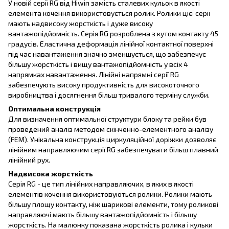
У новій серії RG від Hiwin замість сталевих кульок в якості
елемента кочення використовується ролик. Ролики цієї серії
мають надвисоку жорсткість і дуже високу
вантажопідйомність. Серія RG розроблена з кутом контакту 45
градусів. Еластична деформація лінійної контактної поверхні
під час навантаження значно зменшується, що забезпечує
більшу жорсткість і вищу вантажопідйомність у всіх 4
напрямках навантаження. Лінійні напрямні серії RG
забезпечують високу продуктивність для високоточного
виробництва і досягнення більш тривалого терміну служби.
Оптимальна конструкція
Для визначення оптимальної структури блоку та рейки був
проведений аналіз методом скінченно-елементного аналізу
(FEM). Унікальна конструкція циркуляційної доріжки дозволяє
лінійним направляючим серії RG забезпечувати більш плавний
лінійний рух.
Надвисока жорсткість
Серія RG - це тип лінійних направляючих, в яких в якості
елементів кочення використовуються ролики. Ролики мають
більшу площу контакту, ніж шарикові елементи, тому роликові
направляючі мають більшу вантажопідйомність і більшу
жорсткість. На малюнку показана жорсткість ролика і кульки