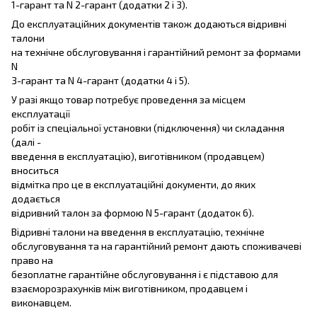
1-гарант та N 2-гарант (додатки 2 і 3).
До експлуатаційних документів також додаються відривні
талони
на технічне обслуговування і гарантійний ремонт за формами
N
3-гарант та N 4-гарант (додатки 4 і 5).
У разі якщо товар потребує проведення за місцем
експлуатації
робіт із спеціальної установки (підключення) чи складання
(далі -
введення в експлуатацію), виготівником (продавцем)
вноситься
відмітка про це в експлуатаційні документи, до яких
додається
відривний талон за формою N 5-гарант (додаток 6).
Відривні талони на введення в експлуатацію, технічне
обслуговування та на гарантійний ремонт дають споживачеві
право на
безоплатне гарантійне обслуговування і є підставою для
взаєморозрахунків між виготівником, продавцем і
виконавцем.