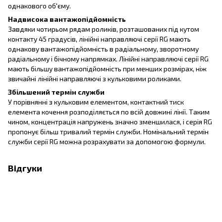
однакового об'єму.
Надвисока вантажопідйомність
Завдяки чотирьом рядам роликів, розташованих під кутом
контакту 45 градусів, лінійні направляючі серії RG мають
однакову вантажопідйомність в радіальному, зворотному
радіальному і бічному напрямках. Лінійні направляючі серії RG
мають більшу вантажопідйомність при менших розмірах, ніж
звичайні лінійні направляючі з кульковими роликами.
Збільшений термін служби
У порівнянні з кульковим елементом, контактний тиск
елемента кочення розподіляється по всій довжині лінії. Таким
чином, концентрація напружень значно зменшилася, і серія RG
пропонує більш тривалий термін служби. Номінальний термін
служби серії RG можна розрахувати за допомогою формули.
Відгуки