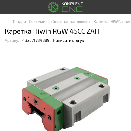
Товари
Системи лінійних направляючих
Каретка HIWIN ориг
Каретка Hiwin RGW 45CC ZAH
Артикул:
432571784389
Написати відгук