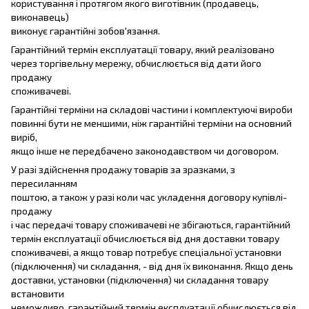
користування і протягом якого виготівник (продавець,
виконавець)
виконує гарантійні зобов'язання.
Гарантійний термін експлуатації товару, який реалізовано
через торгівельну мережу, обчислюється від дати його
продажу
споживачеві.
Гарантійні терміни на складові частини і комплектуючі вироби
повинні бути не меншими, ніж гарантійні терміни на основний
виріб,
якщо інше не передбачено законодавством чи договором.
У разі здійснення продажу товарів за зразками, з
пересиланням
поштою, а також у разі коли час укладення договору купівлі-
продажу
і час передачі товару споживачеві не збігаються, гарантійний
термін експлуатації обчислюється від дня доставки товару
споживачеві, а якщо товар потребує спеціальної установки
(підключення) чи складання, - від дня їх виконання. Якщо день
доставки, установки (підключення) чи складання товару
встановити
неможливо, гарантійний термін експлуатації обчислюється від