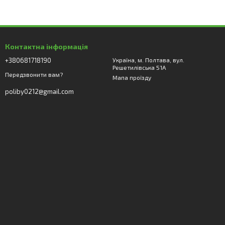
Контактна інформація
+380681718190
Україна, м. Полтава, вул.
Решетилівська 51А
Передзвонити вам?
Мапа проїзду
poliby0212@gmail.com