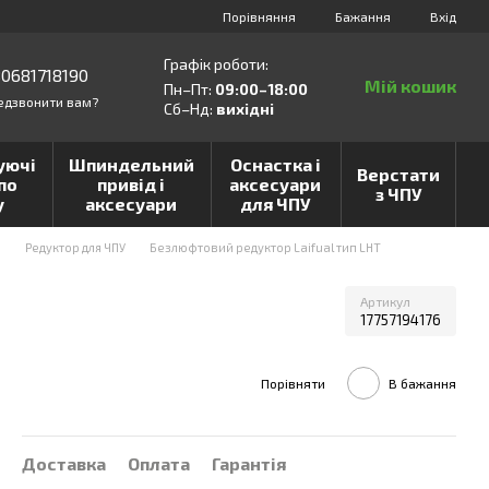
Порівняння
Бажання
Вхід
Графік роботи:
0681718190
Мій кошик
Пн–Пт:
09:00–18:00
едзвонити вам?
Сб–Нд:
вихідні
уючі
Шпиндельний
Оснастка і
Верстати
по
привід і
аксесуари
з ЧПУ
у
аксесуари
для ЧПУ
и
Редуктор для ЧПУ
Безлюфтовий редуктор Laifual тип LHT
Артикул
17757194176
Порівняти
В бажання
Доставка
Оплата
Гарантія