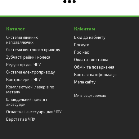
Каталог
Клієнтам
Системи лінійних
Вхід до кабінету
направляючих
Послуги
Системи винтового приводу
Про нас
Зубчасті рейки і колеса
Оплата і доставка
Редуктор для ЧПУ
Обмін та повернення
Системи електроприводу
Контактна інформація
Контролери з ЧПУ
Мапа сайту
Комплектуючі лазерів по
металу
Ми в соцмережах
Шпиндельний привід і
аксесуари
Оснастка і аксесуари для ЧПУ
Верстати з ЧПУ