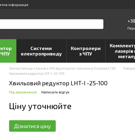
ктна інформація
+38
Пер
Комплект
ктор
Системи
Контролери
лазерів 
 ЧПУ
електроприводу
з ЧПУ
метал
Запчастини до станків з ЧПУ від Інтернет-магазину Komplekt CNC
Товар
Хвильовий редуктор LHT-I -25-100
Хвильовий редуктор LHT-I -25-100
Під замовлення
Написати відгук
Ціну уточнюйте
Дізнатися ціну