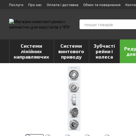
Перейти до основного контенту
Послуги
Про нас
Оплата і доставка
Обмін та повернення
Конта
Системи
Системи
Зубчасті
Реду
лінійних
винтового
рейки і
для
направляючих
приводу
колеса