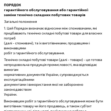
ПОРЯДОК
гарантійного обслуговування або гарантійної
заміни технічно складних побутових товарів
Загальні положення
1. Цей Порядок визначає відносини між споживачами, які
придбавають технічно складні побутові товари для власних
потреб
(далі - споживачі), та їх виготівниками, продавцями і
виконавцями
робіт з гарантійного обслуговування.
Технічно складні побутові товари (далі - товари) - це готова
непродовольча продукція промисловості, яка відповідає
вимогам
нормативних документів України, супроводжується
експлуатаційними
документами і використання якої не заборонено
законодавством
України.
Виконавцем робіт з гарантійного обслуговування може бути
виготівник товару чи його продавець, а також суб'єкт
підприємницької діяльності, який виконує роботи з