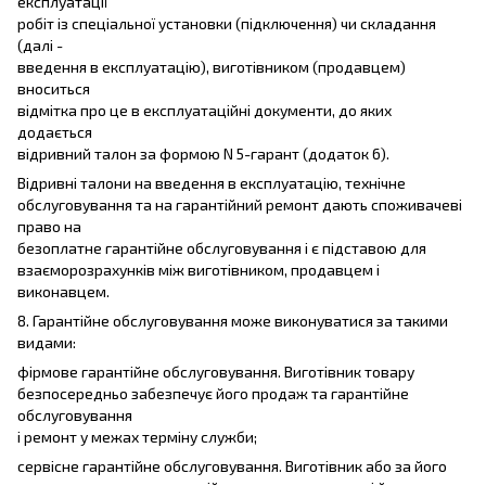
експлуатації
робіт із спеціальної установки (підключення) чи складання
(далі -
введення в експлуатацію), виготівником (продавцем)
вноситься
відмітка про це в експлуатаційні документи, до яких
додається
відривний талон за формою N 5-гарант (додаток 6).
Відривні талони на введення в експлуатацію, технічне
обслуговування та на гарантійний ремонт дають споживачеві
право на
безоплатне гарантійне обслуговування і є підставою для
взаєморозрахунків між виготівником, продавцем і
виконавцем.
8. Гарантійне обслуговування може виконуватися за такими
видами:
фірмове гарантійне обслуговування. Виготівник товару
безпосередньо забезпечує його продаж та гарантійне
обслуговування
і ремонт у межах терміну служби;
сервісне гарантійне обслуговування. Виготівник або за його