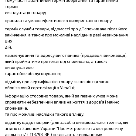
тому числі гарантійний термін зберігання та гарантійний
термін
експлуатації товару;
правила та умови ефективного використання товару;
термін служби товару, відомості про дії споживача після його
закінчення, а також про можливі наслідки в разі невиконання
цих
дій;
найменування та адресу виготівника (продавця, виконавця),
який прийматиме претензії від споживача, а також
виконуватиме
гарантійне обслуговування;
відмітку про сертифікацію товару, якщо він підлягає
обов'язковій сертифікації в Україні;
інформацію стосовно товару, який за певних умов може
справляти небезпечний вплив на життя, здоров'я і майно
споживача,
та про можливі наслідки такого впливу;
відмітку щодо повірки (для засобів вимірювальної техніки, які
згідно із Законом України "Про метрологію та метрологічну
діяльність" ( 113/98-ВР ) підлягають державному