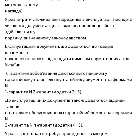
метрологічному
нагляду).
У разі втрати споживачем порадника з експлуатації, паспорта
чи іншого документа, що їх замінює, поновлення його
здійснюється у
порядку, визначеному законодавством.
Експлуатаційні документи, що додаються до товарів
іноземного
походження, мають відповідати вимогам нормативних актів
України.
7. Гарантійні зобов'язання даються виготівником у
гарантійному талоні експлуатаційних документів за формами
N
1-гарант та N 2-гарант (додатки 2 і 3).
До експлуатаційних документів також додаються відривні
талони
на технічне обслуговування і гарантійний ремонт за формами
N
3-гарант та N 4-гарант (додатки 4 і 5).
У разі якщо товар потребує проведення за місцем