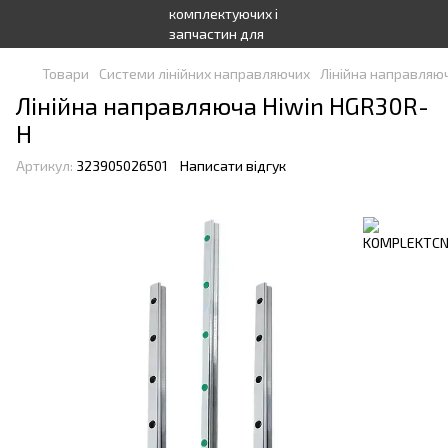
Товари
Системи лінійних направляючих
Лінійна направляюч
Лінійна направляюча Hiwin HGR30R-
H
Артикул:
323905026501
Написати відгук