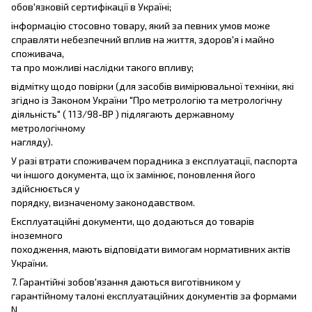
обов'язковій сертифікації в Україні;
інформацію стосовно товару, який за певних умов може
справляти небезпечний вплив на життя, здоров'я і майно
споживача,
та про можливі наслідки такого впливу;
відмітку щодо повірки (для засобів вимірювальної техніки, які
згідно із Законом України "Про метрологію та метрологічну
діяльність" ( 113/98-ВР ) підлягають державному
метрологічному
нагляду).
У разі втрати споживачем порадника з експлуатації, паспорта
чи іншого документа, що їх замінює, поновлення його
здійснюється у
порядку, визначеному законодавством.
Експлуатаційні документи, що додаються до товарів
іноземного
походження, мають відповідати вимогам нормативних актів
України.
7. Гарантійні зобов'язання даються виготівником у
гарантійному талоні експлуатаційних документів за формами
N