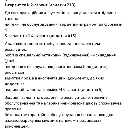
1-гарант та N 2-гарант (додатки 2 і 3).
До експлуатаційних документів також додаються відривні
талони
на технічне обслуговування і гарантійний ремонт за формами
N
3-гарант та N 4-гарант (додатки 4 і 5).
У разі якщо товар потребує проведення за місцем
експлуатації
робіт із спеціальної установки (підключення) чи складання
(далі -
введення в експлуатацію), виготівником (продавцем)
вноситься
відмітка про це в експлуатаційні документи, до яких
додається
відривний талон за формою N 5-гарант (додаток 6).
Відривні талони на введення в експлуатацію, технічне
обслуговування та на гарантійний ремонт дають споживачеві
право на
безоплатне гарантійне обслуговування і є підставою для
взаєморозрахунків між виготівником, продавцем і
виконавцем.