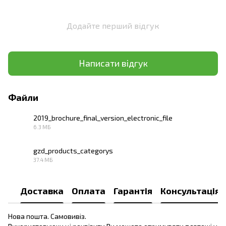
Додайте перший відгук
Написати відгук
Файли
2019_brochure_final_version_electronic_file
6.3 МБ
PDF
gzd_products_categorys
37.4 МБ
PDF
Доставка
Оплата
Гарантія
Консультація
Нова пошта. Самовивіз.