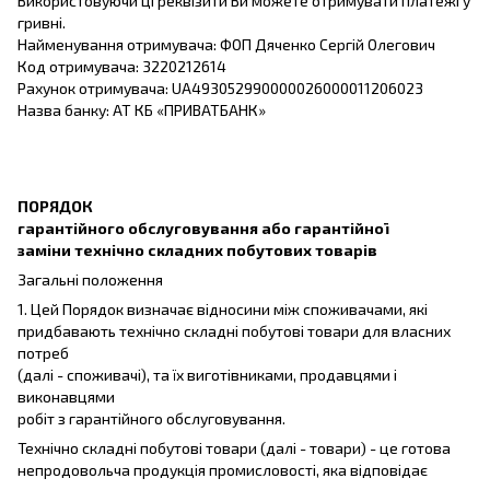
Використовуючи ці реквізити Ви можете отримувати платежі у
гривні.
Найменування отримувача: ФОП Дяченко Сергій Олегович
Код отримувача: 3220212614
Рахунок отримувача: UA493052990000026000011206023
Назва банку: АТ КБ «ПРИВАТБАНК»
ПОРЯДОК
гарантійного обслуговування або гарантійної
заміни технічно складних побутових товарів
Загальні положення
1. Цей Порядок визначає відносини між споживачами, які
придбавають технічно складні побутові товари для власних
потреб
(далі - споживачі), та їх виготівниками, продавцями і
виконавцями
робіт з гарантійного обслуговування.
Технічно складні побутові товари (далі - товари) - це готова
непродовольча продукція промисловості, яка відповідає