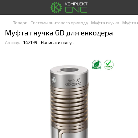
Товари
Системи винтового приводу
Муфта гнучка
Муфта 
Муфта гнучка GD для енкодера
Артикул:
142199
Написати відгук