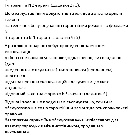
1-гарант та N 2-гарант (додатки 2 і 3).
До експлуатаційних документів також додаються відривні
талони
на технічне обслуговування і гарантійний ремонт за формами
N
3-гарант та N 4-гарант (додатки 4 і 5).
У разі якщо товар потребує проведення за місцем
експлуатації
робіт із спеціальної установки (підключення) чи складання
(далі -
введення в експлуатацію), виготівником (продавцем)
вноситься
відмітка про це в експлуатаційні документи, до яких
додається
відривний талон за формою N 5-гарант (додаток 6).
Відривні талони на введення в експлуатацію, технічне
обслуговування та на гарантійний ремонт дають споживачеві
право на
безоплатне гарантійне обслуговування і є підставою для
взаєморозрахунків між виготівником, продавцем і
виконавцем.