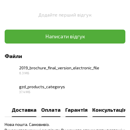
Додайте перший відгук
Написати відгук
Файли
2019_brochure_final_version_electronic_file
6.3 МБ
PDF
gzd_products_categorys
37.4 МБ
PDF
Доставка
Оплата
Гарантія
Консультація
Нова пошта. Самовивіз.