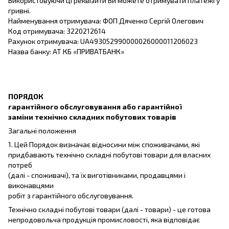
Використовуючи ці реквізити Ви можете отримувати платежі у
гривні.
Найменування отримувача: ФОП Дяченко Сергій Олегович
Код отримувача: 3220212614
Рахунок отримувача: UA493052990000026000011206023
Назва банку: АТ КБ «ПРИВАТБАНК»
ПОРЯДОК
гарантійного обслуговування або гарантійної
заміни технічно складних побутових товарів
Загальні положення
1. Цей Порядок визначає відносини між споживачами, які
придбавають технічно складні побутові товари для власних
потреб
(далі - споживачі), та їх виготівниками, продавцями і
виконавцями
робіт з гарантійного обслуговування.
Технічно складні побутові товари (далі - товари) - це готова
непродовольча продукція промисловості, яка відповідає