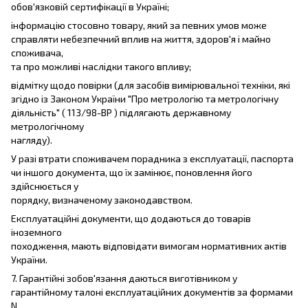
обов'язковій сертифікації в Україні;
інформацію стосовно товару, який за певних умов може
справляти небезпечний вплив на життя, здоров'я і майно
споживача,
та про можливі наслідки такого впливу;
відмітку щодо повірки (для засобів вимірювальної техніки, які
згідно із Законом України "Про метрологію та метрологічну
діяльність" ( 113/98-ВР ) підлягають державному
метрологічному
нагляду).
У разі втрати споживачем порадника з експлуатації, паспорта
чи іншого документа, що їх замінює, поновлення його
здійснюється у
порядку, визначеному законодавством.
Експлуатаційні документи, що додаються до товарів
іноземного
походження, мають відповідати вимогам нормативних актів
України.
7. Гарантійні зобов'язання даються виготівником у
гарантійному талоні експлуатаційних документів за формами
N