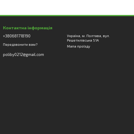
Контактна інформація
+380681718190
Україна, м. Полтава, вул.
Решетилівська 51А
Передзвонити вам?
Мапа проїзду
poliby0212@gmail.com