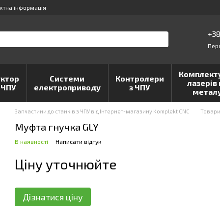
ктна інформація
+38
Пер
Комплект
ктор
Системи
Контролери
лазерів 
 ЧПУ
електроприводу
з ЧПУ
метал
Запчастини до станків з ЧПУ від Інтернет-магазину Komplekt CNC
Товар
Муфта гнучка GLY
В наявності
Написати відгук
Ціну уточнюйте
Дізнатися ціну