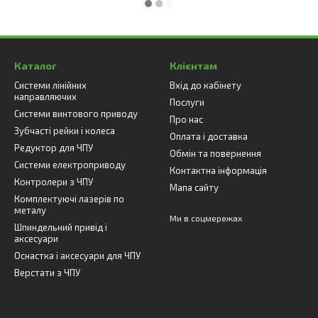
Каталог
Клієнтам
Системи лінійних
Вхід до кабінету
направляючих
Послуги
Системи винтового приводу
Про нас
Зубчасті рейки і колеса
Оплата і доставка
Редуктор для ЧПУ
Обмін та повернення
Системи електроприводу
Контактна інформація
Контролери з ЧПУ
Мапа сайту
Комплектуючі лазерів по
металу
Ми в соцмережах
Шпиндельний привід і
аксесуари
Оснастка і аксесуари для ЧПУ
Верстати з ЧПУ