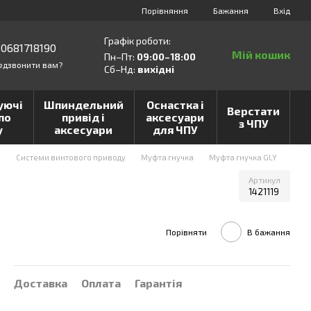
Порівняння
Бажання
Вхід
Графік роботи:
0681718190
Мій кошик
Пн–Пт:
09:00–18:00
едзвонити вам?
Сб–Нд:
вихідні
уючі
Шпиндельний
Оснастка і
Верстати
по
привід і
аксесуари
з ЧПУ
у
аксесуари
для ЧПУ
и
Системи винтового приводу
Муфта гнучка
Муфта гнучка GLY
Артикул
1421119
Порівняти
В бажання
Доставка
Оплата
Гарантія