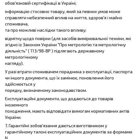
обов'язковій сертифікації в Україні;
інформацію стосовно товару, який за певних умов може
справляти небезпечний вплив на життя, здоров'я і майно
споживача,
та про можливі наслідки такого впливу;
відмітку щодо повірки (для засобів вимірювальної техніки, які
згідно із Законом України "Про метрологію та метрологічну
діяльність" ( 113/98-ВР ) підлягають державному
метрологічному
нагляду).
У разі втрати споживачем порадника з експлуатації, паспорта
чи іншого документа, що їх замінює, поновлення його
здійснюється у
порядку, визначеному законодавством.
Експлуатаційні документи, що додаються до товарів
іноземного
походження, мають відповідати вимогам нормативних актів
України.
7. Гарантійні зобов'язання даються виготівником у
гарантійному талоні експлуатаційних документів за формами
N