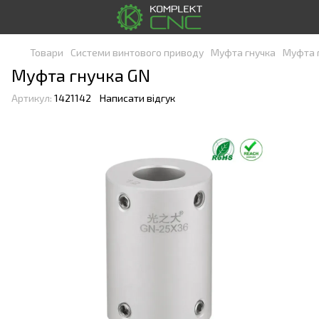
Товари
Системи винтового приводу
Муфта гнучка
Муфта 
Муфта гнучка GN
Артикул:
1421142
Написати відгук