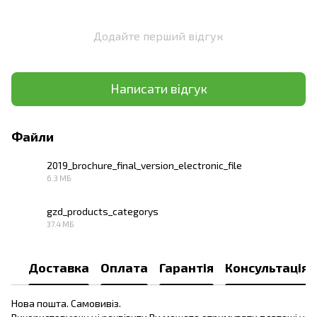
Додайте перший відгук
Написати відгук
Файли
2019_brochure_final_version_electronic_file
6.3 МБ
PDF
gzd_products_categorys
37.4 МБ
PDF
Доставка
Оплата
Гарантія
Консультація
Нова пошта. Самовивіз.