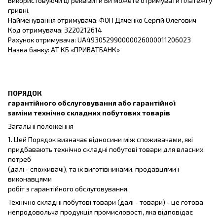
Використовуючи ці реквізити Ви можете отримувати платежі у
гривні.
Найменування отримувача: ФОП Дяченко Сергій Олегович
Код отримувача: 3220212614
Рахунок отримувача: UA493052990000026000011206023
Назва банку: АТ КБ «ПРИВАТБАНК»
ПОРЯДОК
гарантійного обслуговування або гарантійної
заміни технічно складних побутових товарів
Загальні положення
1. Цей Порядок визначає відносини між споживачами, які
придбавають технічно складні побутові товари для власних
потреб
(далі - споживачі), та їх виготівниками, продавцями і
виконавцями
робіт з гарантійного обслуговування.
Технічно складні побутові товари (далі - товари) - це готова
непродовольча продукція промисловості, яка відповідає