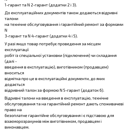
1-гарант та N 2-гарант (додатки 2 і 3).
До експлуатаційних документів також додаються відривні
талони
на технічне обслуговування і гарантійний ремонт за формами
N
3-гарант та N 4-гарант (додатки 4 і 5).
У разі якщо товар потребує проведення за місцем
експлуатації
робіт із спеціальної установки (підключення) чи складання
(далі -
введення в експлуатацію), виготівником (продавцем)
вноситься
відмітка про це в експлуатаційні документи, до яких
додається
відривний талон за формою N 5-гарант (додаток 6).
Відривні талони на введення в експлуатацію, технічне
обслуговування та на гарантійний ремонт дають споживачеві
право на
безоплатне гарантійне обслуговування і є підставою для
взаєморозрахунків між виготівником, продавцем і
виконавцем.