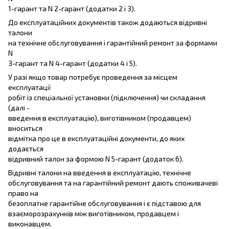
1-гарант та N 2-гарант (додатки 2 і 3).
До експлуатаційних документів також додаються відривні
талони
на технічне обслуговування і гарантійний ремонт за формами
N
3-гарант та N 4-гарант (додатки 4 і 5).
У разі якщо товар потребує проведення за місцем
експлуатації
робіт із спеціальної установки (підключення) чи складання
(далі -
введення в експлуатацію), виготівником (продавцем)
вноситься
відмітка про це в експлуатаційні документи, до яких
додається
відривний талон за формою N 5-гарант (додаток 6).
Відривні талони на введення в експлуатацію, технічне
обслуговування та на гарантійний ремонт дають споживачеві
право на
безоплатне гарантійне обслуговування і є підставою для
взаєморозрахунків між виготівником, продавцем і
виконавцем.