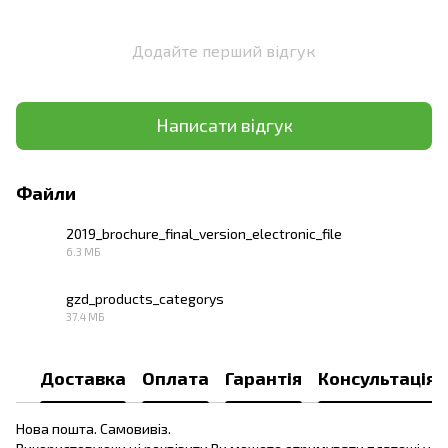
Додайте перший відгук
Написати відгук
Файли
2019_brochure_final_version_electronic_file
6.3 МБ
PDF
gzd_products_categorys
37.4 МБ
PDF
Доставка
Оплата
Гарантія
Консультація
Нова пошта. Самовивіз.