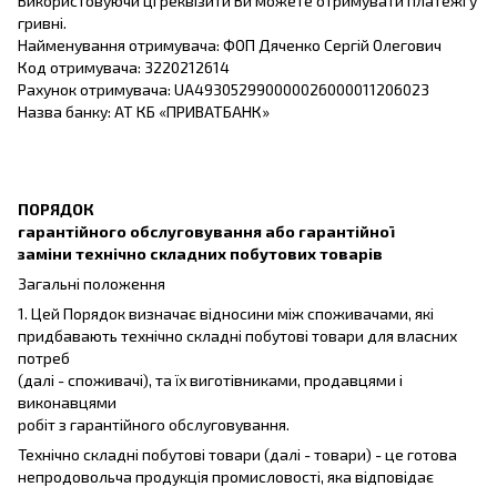
Використовуючи ці реквізити Ви можете отримувати платежі у
гривні.
Найменування отримувача: ФОП Дяченко Сергій Олегович
Код отримувача: 3220212614
Рахунок отримувача: UA493052990000026000011206023
Назва банку: АТ КБ «ПРИВАТБАНК»
ПОРЯДОК
гарантійного обслуговування або гарантійної
заміни технічно складних побутових товарів
Загальні положення
1. Цей Порядок визначає відносини між споживачами, які
придбавають технічно складні побутові товари для власних
потреб
(далі - споживачі), та їх виготівниками, продавцями і
виконавцями
робіт з гарантійного обслуговування.
Технічно складні побутові товари (далі - товари) - це готова
непродовольча продукція промисловості, яка відповідає