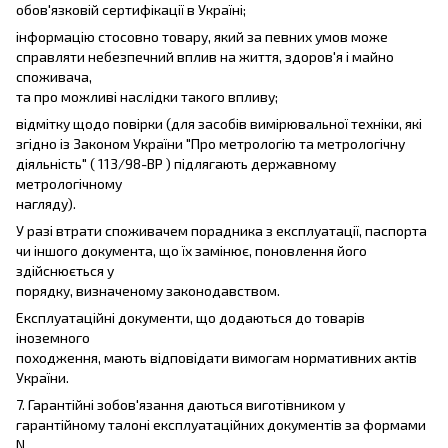
обов'язковій сертифікації в Україні;
інформацію стосовно товару, який за певних умов може
справляти небезпечний вплив на життя, здоров'я і майно
споживача,
та про можливі наслідки такого впливу;
відмітку щодо повірки (для засобів вимірювальної техніки, які
згідно із Законом України "Про метрологію та метрологічну
діяльність" ( 113/98-ВР ) підлягають державному
метрологічному
нагляду).
У разі втрати споживачем порадника з експлуатації, паспорта
чи іншого документа, що їх замінює, поновлення його
здійснюється у
порядку, визначеному законодавством.
Експлуатаційні документи, що додаються до товарів
іноземного
походження, мають відповідати вимогам нормативних актів
України.
7. Гарантійні зобов'язання даються виготівником у
гарантійному талоні експлуатаційних документів за формами
N