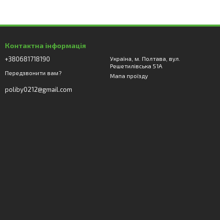
Контактна інформація
+380681718190
Україна, м. Полтава, вул.
Решетилівська 51А
Передзвонити вам?
Мапа проїзду
poliby0212@gmail.com