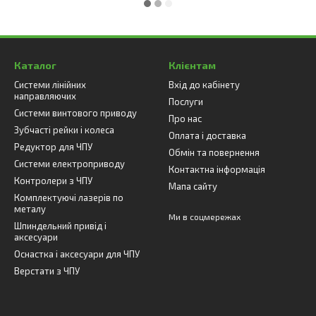
Каталог
Клієнтам
Системи лінійних
Вхід до кабінету
направляючих
Послуги
Системи винтового приводу
Про нас
Зубчасті рейки і колеса
Оплата і доставка
Редуктор для ЧПУ
Обмін та повернення
Системи електроприводу
Контактна інформація
Контролери з ЧПУ
Мапа сайту
Комплектуючі лазерів по
металу
Ми в соцмережах
Шпиндельний привід і
аксесуари
Оснастка і аксесуари для ЧПУ
Верстати з ЧПУ