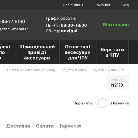
Порівняння
Бажання
Вхід
Графік роботи:
0681718190
Мій кошик
Пн–Пт:
09:00–18:00
едзвонити вам?
Сб–Нд:
вихідні
уючі
Шпиндельний
Оснастка і
Верстати
по
привід і
аксесуари
з ЧПУ
у
аксесуари
для ЧПУ
и
Системи винтового приводу
Муфта гнучка
Муфта гнучка GSN
Артикул
142179
Порівняти
В бажання
Доставка
Оплата
Гарантія