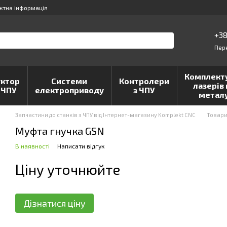
ктна інформація
+38
Пер
Комплект
ктор
Системи
Контролери
лазерів 
 ЧПУ
електроприводу
з ЧПУ
метал
Запчастини до станків з ЧПУ від Інтернет-магазину Komplekt CNC
Товар
Муфта гнучка GSN
В наявності
Написати відгук
Ціну уточнюйте
Дізнатися ціну