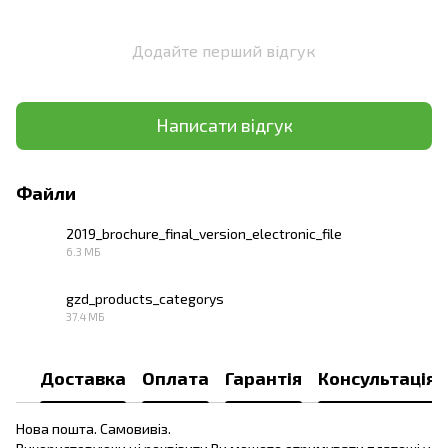
Додайте перший відгук
Написати відгук
Файли
2019_brochure_final_version_electronic_file
6.3 МБ
PDF
gzd_products_categorys
37.4 МБ
PDF
Доставка
Оплата
Гарантія
Консультація
Нова пошта. Самовивіз.