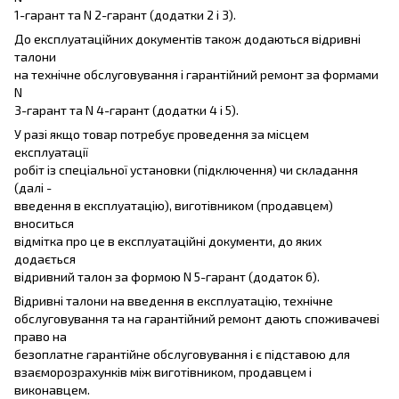
1-гарант та N 2-гарант (додатки 2 і 3).
До експлуатаційних документів також додаються відривні
талони
на технічне обслуговування і гарантійний ремонт за формами
N
3-гарант та N 4-гарант (додатки 4 і 5).
У разі якщо товар потребує проведення за місцем
експлуатації
робіт із спеціальної установки (підключення) чи складання
(далі -
введення в експлуатацію), виготівником (продавцем)
вноситься
відмітка про це в експлуатаційні документи, до яких
додається
відривний талон за формою N 5-гарант (додаток 6).
Відривні талони на введення в експлуатацію, технічне
обслуговування та на гарантійний ремонт дають споживачеві
право на
безоплатне гарантійне обслуговування і є підставою для
взаєморозрахунків між виготівником, продавцем і
виконавцем.