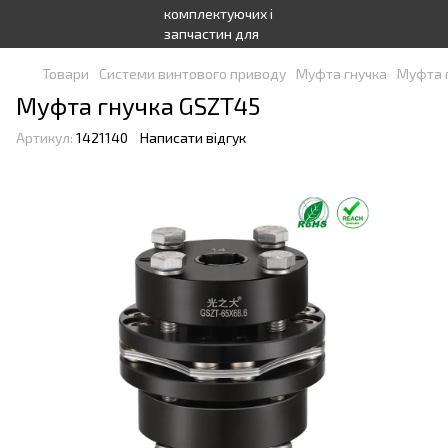
Товари
Системи винтового приводу
Муфта гнучка
Муфта 
Муфта гнучка GSZT45
Артикул:
1421140
Написати відгук