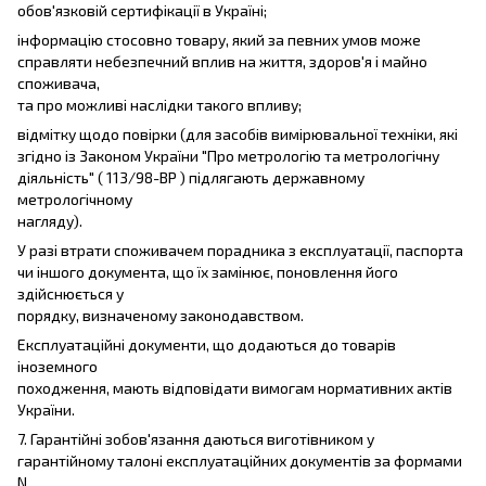
обов'язковій сертифікації в Україні;
інформацію стосовно товару, який за певних умов може
справляти небезпечний вплив на життя, здоров'я і майно
споживача,
та про можливі наслідки такого впливу;
відмітку щодо повірки (для засобів вимірювальної техніки, які
згідно із Законом України "Про метрологію та метрологічну
діяльність" ( 113/98-ВР ) підлягають державному
метрологічному
нагляду).
У разі втрати споживачем порадника з експлуатації, паспорта
чи іншого документа, що їх замінює, поновлення його
здійснюється у
порядку, визначеному законодавством.
Експлуатаційні документи, що додаються до товарів
іноземного
походження, мають відповідати вимогам нормативних актів
України.
7. Гарантійні зобов'язання даються виготівником у
гарантійному талоні експлуатаційних документів за формами
N