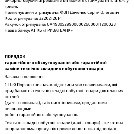
Використовуючи ці реквізити Ви можете отримувати платежі у
гривні.
Найменування отримувача: ФОП Дяченко Сергій Олегович
Код отримувача: 3220212614
Рахунок отримувача: UA493052990000026000011206023
Назва банку: АТ КБ «ПРИВАТБАНК»
ПОРЯДОК
гарантійного обслуговування або гарантійної
заміни технічно складних побутових товарів
Загальні положення
1. Цей Порядок визначає відносини між споживачами, які
придбавають технічно складні побутові товари для власних
потреб
(далі - споживачі), та їх виготівниками, продавцями і
виконавцями
робіт з гарантійного обслуговування.
Технічно складні побутові товари (далі - товари) - це готова
непродовольча продукція промисловості, яка відповідає