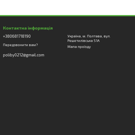
Контактна інформація
+380681718190
Україна, м. Полтава, вул.
Решетилівська 51А
Передзвонити вам?
Мапа проїзду
poliby0212@gmail.com