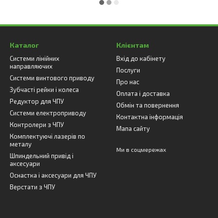
Каталог
Клієнтам
Системи лінійних
Вхід до кабінету
направляючих
Послуги
Системи винтового приводу
Про нас
Зубчасті рейки і колеса
Оплата і доставка
Редуктор для ЧПУ
Обмін та повернення
Системи електроприводу
Контактна інформація
Контролери з ЧПУ
Мапа сайту
Комплектуючі лазерів по
металу
Ми в соцмережах
Шпиндельний привід і
аксесуари
Оснастка і аксесуари для ЧПУ
Верстати з ЧПУ