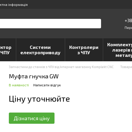
ктна інформація
+38
Пер
Комплект
ктор
Системи
Контролери
лазерів 
 ЧПУ
електроприводу
з ЧПУ
метал
Запчастини до станків з ЧПУ від Інтернет-магазину Komplekt CNC
Товар
Муфта гнучка GW
В наявності
Написати відгук
Ціну уточнюйте
Дізнатися ціну