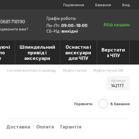
Порівняння
Бажання
Вхід
Графік роботи:
0681718190
Мій кошик
Пн–Пт:
09:00–18:00
едзвонити вам?
Сб–Нд:
вихідні
уючі
Шпиндельний
Оснастка і
Верстати
по
привід і
аксесуари
з ЧПУ
у
аксесуари
для ЧПУ
и
Системи винтового приводу
Муфта гнучка
Муфта гнучка GW
Артикул
142177
Порівняти
В бажання
Доставка
Оплата
Гарантія