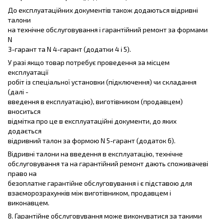
До експлуатаційних документів також додаються відривні
талони
на технічне обслуговування і гарантійний ремонт за формами
N
3-гарант та N 4-гарант (додатки 4 і 5).
У разі якщо товар потребує проведення за місцем
експлуатації
робіт із спеціальної установки (підключення) чи складання
(далі -
введення в експлуатацію), виготівником (продавцем)
вноситься
відмітка про це в експлуатаційні документи, до яких
додається
відривний талон за формою N 5-гарант (додаток 6).
Відривні талони на введення в експлуатацію, технічне
обслуговування та на гарантійний ремонт дають споживачеві
право на
безоплатне гарантійне обслуговування і є підставою для
взаєморозрахунків між виготівником, продавцем і
виконавцем.
8. Гарантійне обслуговування може виконуватися за такими