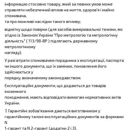
інформацію стосовно товару, який за певних умов може
справляти небезпечний вплив на життя, здоров'я і майно
споживача,
та про можливі наслідки такого впливу;
відмітку щодо повірки (для засобів вимірювальної техніки, які
згідно із Законом України "Про метрологію та метрологічну
діяльність" ( 113/98-ВР ) підлягають державному
метрологічному
нагляду).
У разі втрати споживачем порадника з експлуатації, паспорта
чи іншого документа, що їх замінює, поновлення його
здійснюється у
порядку, визначеному законодавством.
Експлуатаційні документи, що додаються до товарів
іноземного
походження, мають відповідати вимогам нормативних актів
України.
7. Гарантійні зобов'язання даються виготівником у
гарантійному талоні експлуатаційних документів за формами
N
1-гарант та N 2-гарант (додатки 2 і 3).