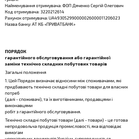
Найменування отримувача: ФОП Дяченко Сергій Олегович
Код отримувача: 3220212614
Рахунок отримувача: UA493052990000026000011206023
Назва банку: АТ КБ «ПРИВАТБАНК»
ПОРЯДОК
гарантійного обслуговування або гарантійної
заміни технічно складних побутових товарів
Загальні положення
1. Цей Порядок визначає відносини між споживачами, які
придбавають технічно складні побутові товари для власних
потреб
(далі - споживачі), та їх виготівниками, продавцями і
виконавцями
робіт з гарантійного обслуговування.
Технічно складні побутові товари (далі - товари) - це готова
непродовольча продукція промисловості, яка відповідає
вимогам
нормативних документів України, супроводжується