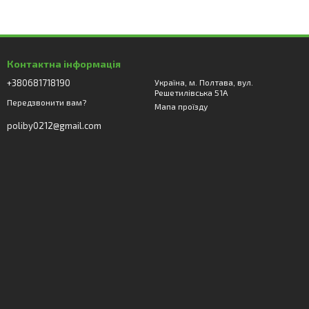
Контактна інформація
+380681718190
Україна, м. Полтава, вул.
Решетилівська 51А
Передзвонити вам?
Мапа проїзду
poliby0212@gmail.com