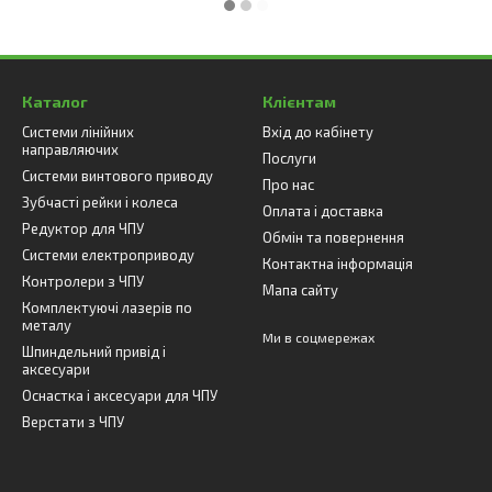
Каталог
Клієнтам
Системи лінійних
Вхід до кабінету
направляючих
Послуги
Системи винтового приводу
Про нас
Зубчасті рейки і колеса
Оплата і доставка
Редуктор для ЧПУ
Обмін та повернення
Системи електроприводу
Контактна інформація
Контролери з ЧПУ
Мапа сайту
Комплектуючі лазерів по
металу
Ми в соцмережах
Шпиндельний привід і
аксесуари
Оснастка і аксесуари для ЧПУ
Верстати з ЧПУ