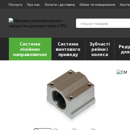
Перейти до основного контенту
Послуги
Про нас
Оплата і доставка
Обмін та повернення
Конта
Системи
Системи
Зубчасті
Реду
лінійних
винтового
рейки і
для
направляючих
приводу
колеса