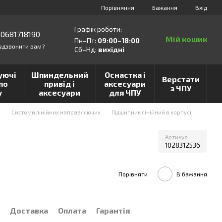
Порівняння
Бажання
Вхід
Графік роботи:
0681718190
Мій кошик
Пн–Пт:
09:00–18:00
едзвонити вам?
Сб–Нд:
вихідні
уючі
Шпиндельний
Оснастка і
Верстати
по
привід і
аксесуари
з ЧПУ
у
аксесуари
для ЧПУ
и
Системи лінійних направляючих
Підшипник лінійний в корпусі
Артикул
1028312536
Порівняти
В бажання
Доставка
Оплата
Гарантія