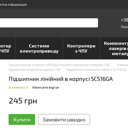
ктна інформація
+38
Пер
Комплект
ктор
Системи
Контролери
лазерів 
 ЧПУ
електроприводу
з ЧПУ
метал
Запчастини до станків з ЧПУ від Інтернет-магазину Komplekt CNC
Товар
Підшипник лінійний в корпусі CM
Підшипник лінійний в корпусі SCS16GA
Підшипник лінійний в корпусі SCS16GA
В наявності
Написати відгук
245 грн
Купити
Замовити швидко